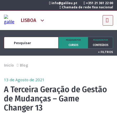
info@galileu.pt
+351 21 361 22 00
Chamada de rede fixa nacional
PESQUISAR POR
PESQUISAR POR
CURSOS
CONTEÚDOS
+
FILTROS
Inicío
Blog
13 de Agosto de 2021
A Terceira Geração de Gestão
de Mudanças – Game
Changer 13