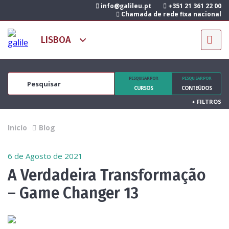
info@galileu.pt
+351 21 361 22 00
Chamada de rede fixa nacional
PESQUISAR POR
PESQUISAR POR
CURSOS
CONTEÚDOS
+
FILTROS
Inicío
Blog
6 de Agosto de 2021
A Verdadeira Transformação
– Game Changer 13