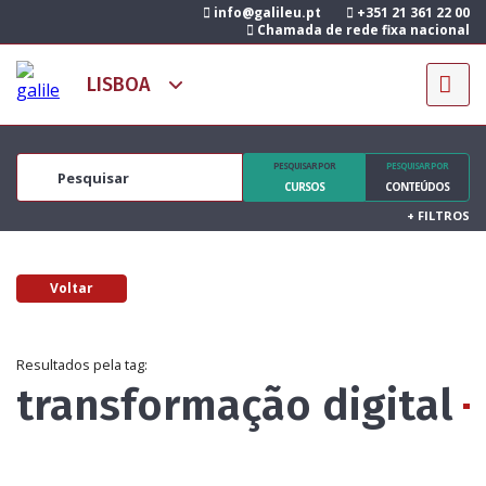
info@galileu.pt
+351 21 361 22 00
Chamada de rede fixa nacional
PESQUISAR POR
PESQUISAR POR
CURSOS
CONTEÚDOS
+
FILTROS
Voltar
Resultados pela tag:
transformação digital