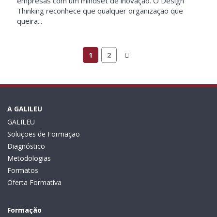
empresas com um mindset de inovação. O Design
Thinking reconhece que qualquer organização que
queira...
1
2
A GALILEU
GALILEU
Soluções de Formação
Diagnóstico
Metodologias
Formatos
Oferta Formativa
Formação