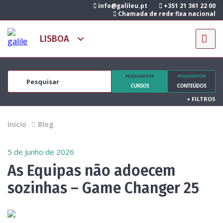
info@galileu.pt
+351 21 361 22 00
Chamada de rede fixa nacional
PESQUISAR POR
PESQUISAR POR
CURSOS
CONTEÚDOS
+
FILTROS
Inicío
Blog
5 de Junho de 2026
As Equipas não adoecem
sozinhas – Game Changer 25