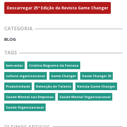
Descarregar 25ª Edição da Revista Game Changer
CATEGORIA
BLOG
TAGS
bem-estar
Cristina Nogueira da Fonseca
cultura organizacional
Game Changer
Game Changer 25
Produtividade
Retenção de Talento
Revista Game Changer
Saúde Mental nas Empresas
Saúde Mental Organizacional
Saúde Organizacional