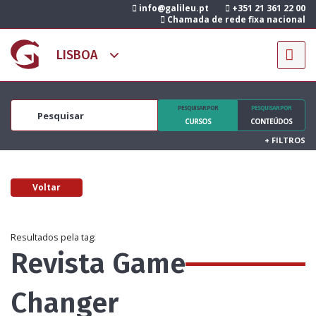
info@galileu.pt
+351 21 361 22 00
Chamada de rede fixa nacional
PESQUISAR POR
PESQUISAR POR
CURSOS
CONTEÚDOS
+
FILTROS
Voltar
Resultados pela tag:
Revista Game
Changer