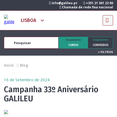
info@galileu.pt
+351 21 361 22 00
Chamada de rede fixa nacional
PESQUISAR POR
PESQUISAR POR
CURSOS
CONTEÚDOS
+
FILTROS
Inicío
Blog
16 de Setembro de 2024
Campanha 33º Aniversário
GALILEU