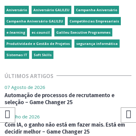
Aniversário
Aniversário GALILEU
Campanha Aniversário
Campanha Aniversário GALILEU
Competências Empresariais
e-learning
ec-council
Galileu Executive Programmes
Produtividade e Gestão de Projetos
segurança informática
Sistemas IT
Soft Skills
ÚLTIMOS ARTIGOS
07 Agosto de 2026
Automação de processos de recrutamento e
seleção – Game Changer 25
31 Julho de 2026
Com IA, o ganho não está em fazer mais. Está em
decidir melhor – Game Changer 25