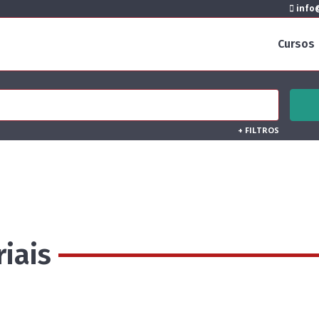
info@
Cursos
+
FILTROS
iais