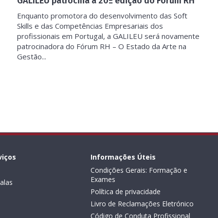
GALILEU patrocina a 20ª edição do Fórum RH
Enquanto promotora do desenvolvimento das Soft
Skills e das Competências Empresariais dos
profissionais em Portugal, a GALILEU será novamente
patrocinadora do Fórum RH – O Estado da Arte na
Gestão...
viços
Informações Úteis
Condições Gerais: Formação e
Exames
alas
Política de privacidade
Livro de Reclamações Eletrónico
Código de Conduta Profissional