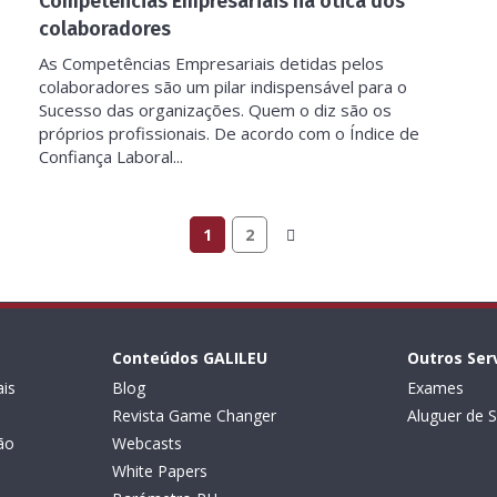
Competências Empresariais na ótica dos
colaboradores
As Competências Empresariais detidas pelos
colaboradores são um pilar indispensável para o
Sucesso das organizações. Quem o diz são os
próprios profissionais. De acordo com o Índice de
Confiança Laboral...
1
2
Conteúdos GALILEU
Outros Ser
is
Blog
Exames
Revista Game Changer
Aluguer de S
ão
Webcasts
White Papers