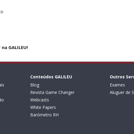
to
r na GALILEU!
Conteúdos GALILEU
Outros Ser
is
Blog
Exames
Revista Game Changer
Aluguer de S
ão
Webcasts
White Papers
Barómetro RH