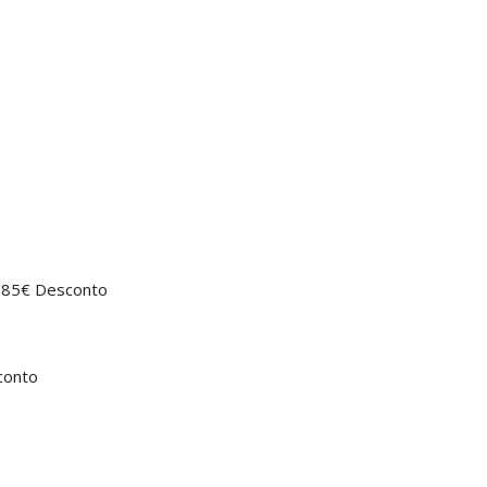
585€ Desconto
conto