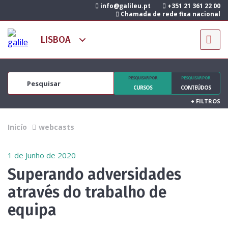
info@galileu.pt
+351 21 361 22 00
Chamada de rede fixa nacional
PESQUISAR POR
PESQUISAR POR
CURSOS
CONTEÚDOS
+
FILTROS
Inicío
webcasts
1 de Junho de 2020
Superando adversidades
através do trabalho de
equipa