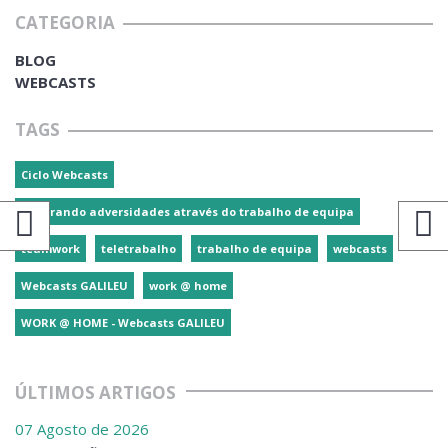
CATEGORIA
BLOG
WEBCASTS
TAGS
Ciclo Webcasts
Superando adversidades através do trabalho de equipa
teamwork
teletrabalho
trabalho de equipa
webcasts
Webcasts GALILEU
work @ home
WORK @ HOME - Webcasts GALILEU
ÚLTIMOS ARTIGOS
07 Agosto de 2026