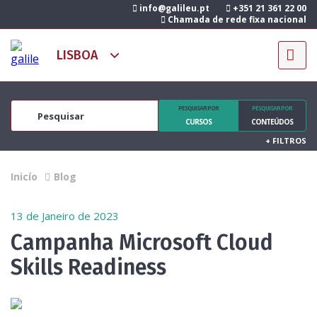
info@galileu.pt
+351 21 361 22 00
Chamada de rede fixa nacional
PESQUISAR POR
PESQUISAR POR
CURSOS
CONTEÚDOS
+
FILTROS
Inicío
Blog
13 de Janeiro de 2023
Campanha Microsoft Cloud
Skills Readiness