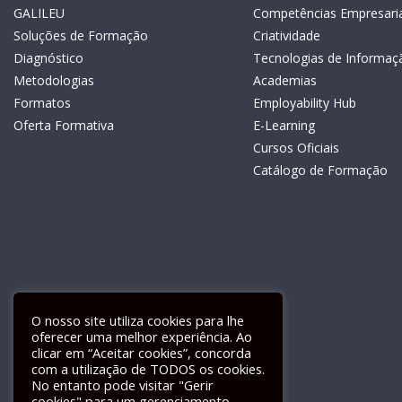
GALILEU
Competências Empresaria
Soluções de Formação
Criatividade
Diagnóstico
Tecnologias de Informaç
Metodologias
Academias
Formatos
Employability Hub
Oferta Formativa
E-Learning
Cursos Oficiais
Catálogo de Formação
O nosso site utiliza cookies para lhe
oferecer uma melhor experiência. Ao
clicar em “Aceitar cookies”, concorda
com a utilização de TODOS os cookies.
Livro de Reclamações Electrónico
No entanto pode visitar "Gerir
cookies" para um gerenciamento