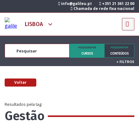
info@galileu.pt
+351 21 361 22 00
Chamada de rede fixa nacional
PESQUISAR POR
PESQUISAR POR
CURSOS
CONTEÚDOS
+
FILTROS
Voltar
Resultados pela tag:
Gestão