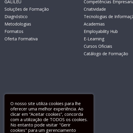
GALILEU
Competências Empresaria
Soluções de Formação
Criatividade
Diagnóstico
Tecnologias de Informaç
Metodologias
Academias
Formatos
Employability Hub
Oferta Formativa
E-Learning
Cursos Oficiais
Catálogo de Formação
O nosso site utiliza cookies para lhe
oferecer uma melhor experiência. Ao
clicar em “Aceitar cookies”, concorda
com a utilização de TODOS os cookies.
Livro de Reclamações Electrónico
No entanto pode visitar "Gerir
cookies" para um gerenciamento