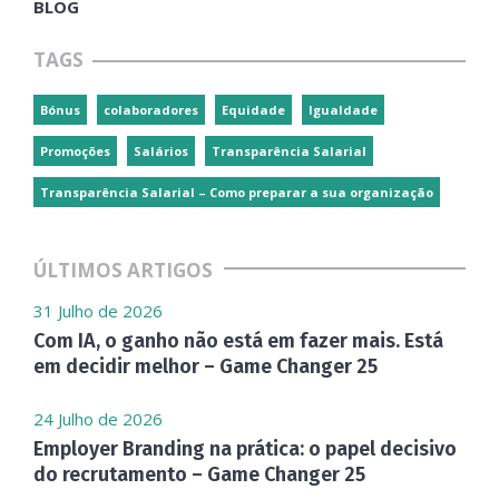
BLOG
TAGS
Bónus
colaboradores
Equidade
Igualdade
Promoções
Salários
Transparência Salarial
Transparência Salarial – Como preparar a sua organização
ÚLTIMOS ARTIGOS
31 Julho de 2026
Com IA, o ganho não está em fazer mais. Está
em decidir melhor – Game Changer 25
24 Julho de 2026
Employer Branding na prática: o papel decisivo
do recrutamento – Game Changer 25