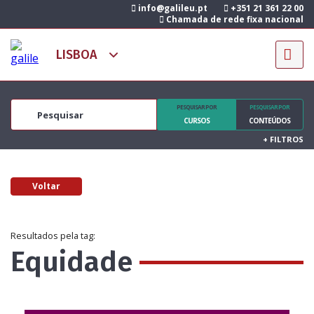
info@galileu.pt
+351 21 361 22 00
Chamada de rede fixa nacional
PESQUISAR POR
PESQUISAR POR
CURSOS
CONTEÚDOS
+
FILTROS
Voltar
Resultados pela tag:
Equidade