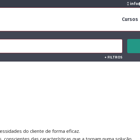
info@
Cursos
+
FILTROS
essidades do cliente de forma eficaz.
, conscientes das características que a tornam numa solução