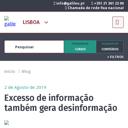
info@galileu.pt
+351 21 361 22 00
Chamada de rede fixa nacional
PESQUISAR POR
PESQUISAR POR
CURSOS
CONTEÚDOS
+
FILTROS
Inicío
Blog
2 de Agosto de 2019
Excesso de informação
também gera desinformação