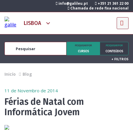
info@galileu.pt
+351 21 361 22 00
Chamada de rede fixa nacional
PESQUISAR POR
PESQUISAR POR
CURSOS
CONTEÚDOS
+
FILTROS
Inicío
Blog
11 de Novembro de 2014
Férias de Natal com
Informática Jovem