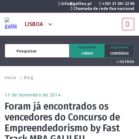
info@galileu.pt
+351 21 361 22 00
Chamada de rede fixa nacional
PESQUISAR POR
PESQUISAR POR
CURSOS
CONTEÚDOS
+
FILTROS
Inicío
Blog
13 de Novembro de 2014
Foram já encontrados os
vencedores do Concurso de
Empreendedorismo by Fast