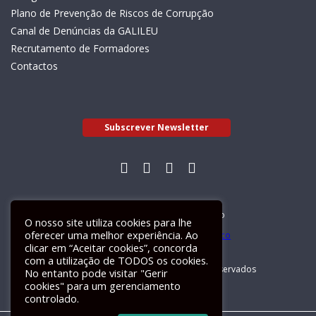
Plano de Prevenção de Riscos de Corrupção
Canal de Denúncias da GALILEU
Recrutamento de Formadores
Contactos
Subscrever Newsletter
Livro de Reclamações Electrónico
O nosso site utiliza cookies para lhe
oferecer uma melhor experiência. Ao
clicar em “Aceitar cookies”, concorda
com a utilização de TODOS os cookies.
GALILEU 2026 © Todos os direitos reservados
No entanto pode visitar "Gerir
cookies" para um gerenciamento
controlado.