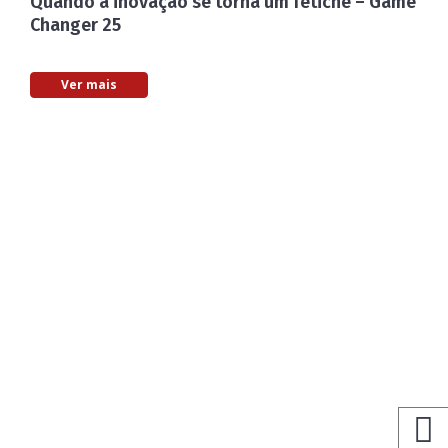
Quando a inovação se torna um fetiche – Game
Changer 25
Ver mais