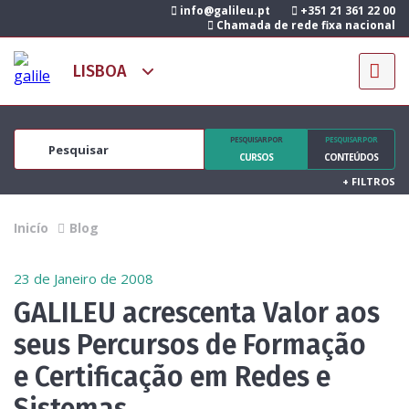
info@galileu.pt
+351 21 361 22 00
Chamada de rede fixa nacional
PESQUISAR POR
PESQUISAR POR
CURSOS
CONTEÚDOS
+
FILTROS
Inicío
Blog
23 de Janeiro de 2008
GALILEU acrescenta Valor aos
seus Percursos de Formação
e Certificação em Redes e