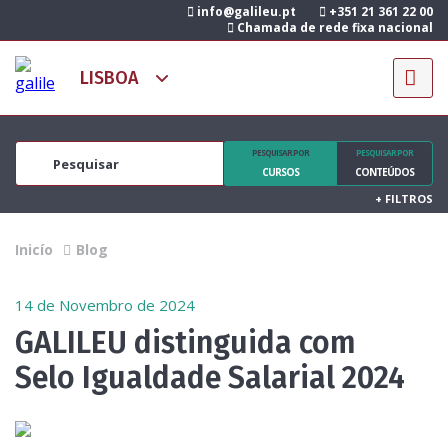
info@galileu.pt
+351 21 361 22 00
Chamada de rede fixa nacional
PESQUISAR POR
PESQUISAR POR
CURSOS
CONTEÚDOS
+
FILTROS
Inicío
Blog
14 de Novembro de 2024
GALILEU distinguida com
Selo Igualdade Salarial 2024