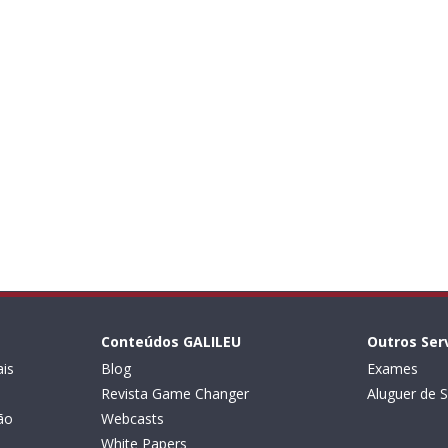
Conteúdos GALILEU
Outros Ser
is
Blog
Exames
Revista Game Changer
Aluguer de S
ão
Webcasts
White Papers