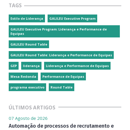
TAGS
Estilo de Liderança
GALILEU Executive Program
GALILEU Executive Program: Liderança e Performance de
Equipas
GALILEU Round Table
GALILEU Round Table: Liderança e Performance de Equipas
GEP
liderança
Liderança e Performance de Equipas
Mesa Redonda
Performance de Equipas
programa executivo
Round Table
ÚLTIMOS ARTIGOS
07 Agosto de 2026
Automação de processos de recrutamento e