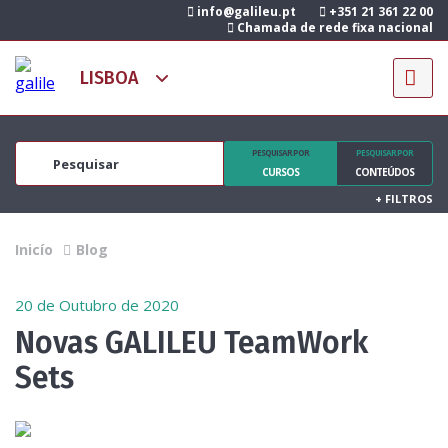
info@galileu.pt
+351 21 361 22 00
Chamada de rede fixa nacional
PESQUISAR POR
PESQUISAR POR
CURSOS
CONTEÚDOS
+
FILTROS
Inicío
Blog
20 de Outubro de 2020
Novas GALILEU TeamWork
Sets