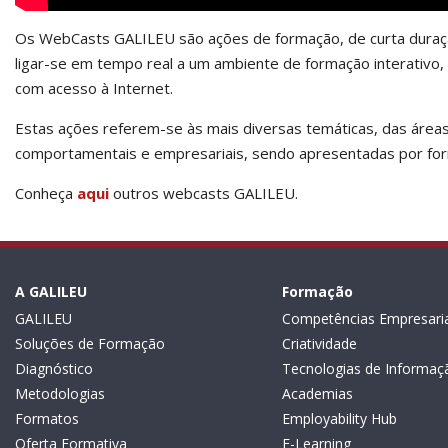
Os WebCasts GALILEU são ações de formação, de curta duração
ligar-se em tempo real a um ambiente de formação interativo, 
com acesso à Internet.
Estas ações referem-se às mais diversas temáticas, das área
comportamentais e empresariais, sendo apresentadas por fo
Conheça
aqui
outros webcasts GALILEU.
A GALILEU
Formação
GALILEU
Competências Empresaria
Soluções de Formação
Criatividade
Diagnóstico
Tecnologias de Informaç
Metodologias
Academias
Formatos
Employability Hub
Oferta Formativa
E-Learning