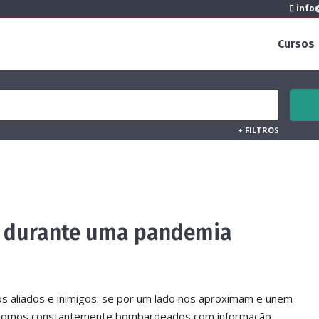
info@
Cursos
+
FILTROS
o durante uma pandemia
s aliados e inimigos: se por um lado nos aproximam e unem
ro somos constantemente bombardeados com informação