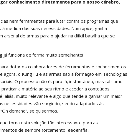
egar conhecimento diretamente para o nosso cérebro,
cias nem ferramentas para lutar contra os programas que
 à medida das suas necessidades. Num ápice, ganha
arsenal de armas para o ajudar na difícil batalha que se
g já funciona de forma muito semelhante!
para dotar os colaboradores de ferramentas e conhecimentos
ui e agora, o Kung Fu e as armas são a formação em Tecnologias
iais. O processo não é, para já, instantâneo, mas tal como
e praticar a matéria ao seu ritmo e aceder a conteúdos
é, aliás, muito relevante e algo que tende a ganhar um maior
 as necessidades vão surgindo, sendo adaptados às
o “On demand”, se quisermos.
que torna esta solução tão interessante para as
gimentos de sempre (orçamento, geografia,