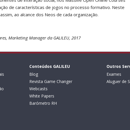
nentes de interação social, nos Massive Open Online Courses
ção de características de jogos no processo formativo. Neste
, assim, ao alcance dos Neos de cada organização.
vares, Marketing Manager da GALILEU, 2017
Conteúdos GALILEU
Outros Ser
is
Blog
Exames
Revista Game Changer
Aluguer de S
ão
Webcasts
White Papers
Barómetro RH