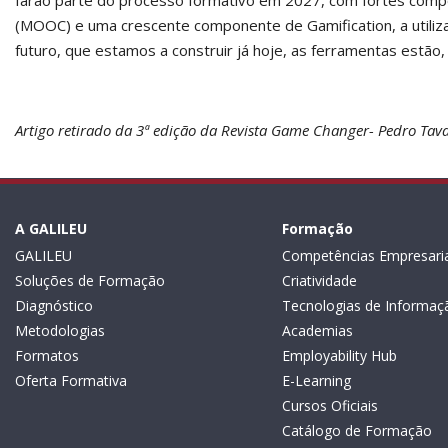
farão parte do processo formativo em 2027, com fortes compo
(MOOC) e uma crescente componente de Gamification, a utiliza
futuro, que estamos a construir já hoje, as ferramentas estão
Artigo retirado da 3ª edição da Revista Game Changer- Pedro Ta
A GALILEU
Formação
GALILEU
Competências Empresaria
Soluções de Formação
Criatividade
Diagnóstico
Tecnologias de Informaç
Metodologias
Academias
Formatos
Employability Hub
Oferta Formativa
E-Learning
Cursos Oficiais
Catálogo de Formação