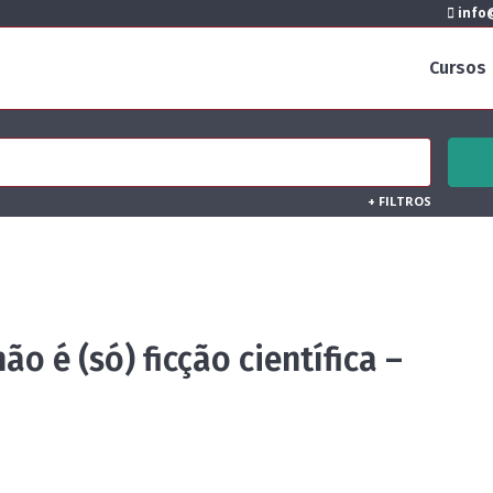
info@
Cursos
+
FILTROS
o é (só) ficção científica –