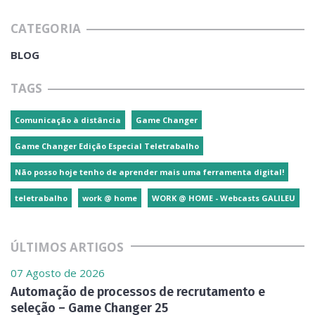
CATEGORIA
BLOG
TAGS
Comunicação à distância
Game Changer
Game Changer Edição Especial Teletrabalho
Não posso hoje tenho de aprender mais uma ferramenta digital!
teletrabalho
work @ home
WORK @ HOME - Webcasts GALILEU
ÚLTIMOS ARTIGOS
07 Agosto de 2026
Automação de processos de recrutamento e
seleção – Game Changer 25