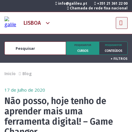
info@galileu.pt
+351 21 361 22 00
Chamada de rede fixa nacional
PESQUISAR POR
PESQUISAR POR
CURSOS
CONTEÚDOS
+
FILTROS
Inicío
Blog
17 de Julho de 2020
Não posso, hoje tenho de
aprender mais uma
ferramenta digital! – Game