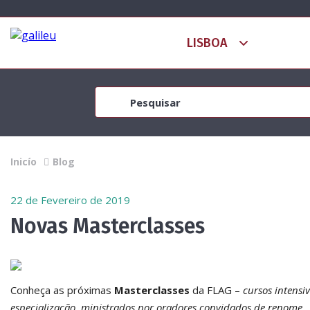
Inicío
Blog
22 de Fevereiro de 2019
Novas Masterclasses
Conheça as próximas
Masterclasses
da FLAG –
cursos intensi
especialização, ministrados por oradores convidados de renome
.