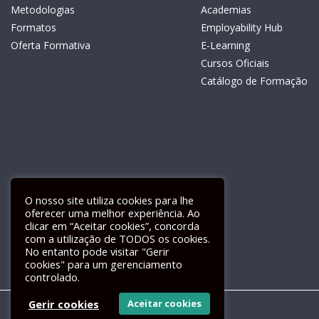
Metodologias
Academias
Formatos
Employability Hub
Oferta Formativa
E-Learning
Cursos Oficiais
Catálogo de Formação
O nosso site utiliza cookies para lhe
oferecer uma melhor experiência. Ao
clicar em “Aceitar cookies”, concorda
com a utilização de TODOS os cookies.
Livro de Reclamações Electrónico
No entanto pode visitar "Gerir
cookies" para um gerenciamento
controlado.
Gerir cookies
Aceitar cookies