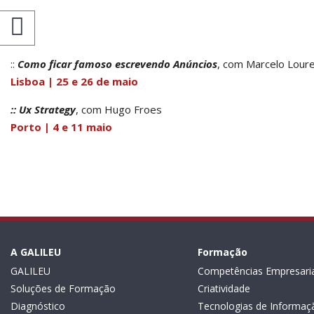
Maio
::
Como ficar famoso escrevendo Anúncios
, com Marcelo Lour
Lisboa | 25 e 26 de maio
:: Ux Strategy
, com Hugo Froes
Porto | 4 e 11 maio
A GALILEU
Formação
GALILEU
Competências Empresaria
Soluções de Formação
Criatividade
Diagnóstico
Tecnologias de Informaç