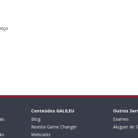
enço
Conteúdos GALILEU
Outros Ser
is
Blog
Exames
Revista Game Changer
Aluguer de S
ão
Webcasts