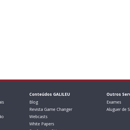
Conteúdos GALILEU
Outros Ser
is
Blog
Exames
Revista Game Changer
Aluguer de S
ão
Webcasts
White Papers