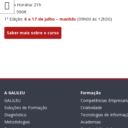
Carga Horária: 21h
Valor: 590€
1ª Edição:
6 a 17 de julho – manhãs
(09h00 às 12h30)
Saber mais sobre o curso
A GALILEU
Formação
GALILEU
Competências Empresaria
Soluções de Formação
Criatividade
Diagnóstico
Tecnologias de Informaç
Metodologias
Academias