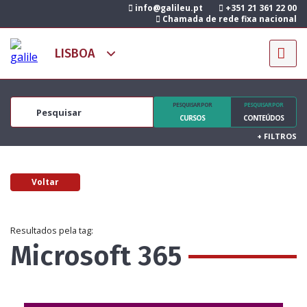
info@galileu.pt
+351 21 361 22 00
Chamada de rede fixa nacional
PESQUISAR POR
PESQUISAR POR
CURSOS
CONTEÚDOS
+
FILTROS
Voltar
Resultados pela tag:
Microsoft 365