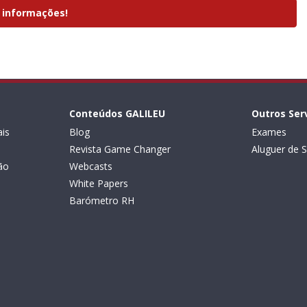
 informações!
Conteúdos GALILEU
Outros Ser
is
Blog
Exames
Revista Game Changer
Aluguer de S
ão
Webcasts
White Papers
Barómetro RH