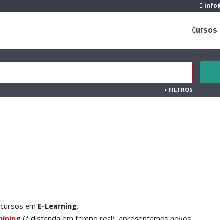
info@
Cursos
+
FILTROS
s cursos em
E-Learning
.
aining
(à distancia em tempo real), apresentamos novos