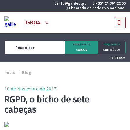
info@galileu.pt
+351 21 361 22 00
Chamada de rede fixa nacional
PESQUISAR POR
PESQUISAR POR
CURSOS
CONTEÚDOS
+
FILTROS
Inicío
Blog
10 de Novembro de 2017
RGPD, o bicho de sete
cabeças