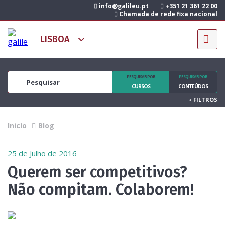
info@galileu.pt
+351 21 361 22 00
Chamada de rede fixa nacional
PESQUISAR POR
PESQUISAR POR
CURSOS
CONTEÚDOS
+
FILTROS
Inicío
Blog
25 de Julho de 2016
Querem ser competitivos?
Não compitam. Colaborem!