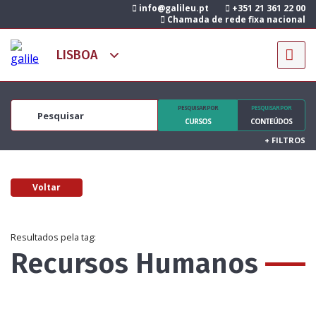
info@galileu.pt
+351 21 361 22 00
Chamada de rede fixa nacional
PESQUISAR POR
PESQUISAR POR
CURSOS
CONTEÚDOS
+
FILTROS
Voltar
Resultados pela tag:
Recursos Humanos