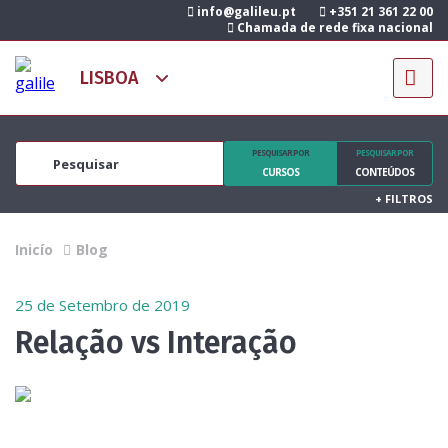
info@galileu.pt
+351 21 361 22 00
Chamada de rede fixa nacional
PESQUISAR POR
PESQUISAR POR
CURSOS
CONTEÚDOS
+
FILTROS
Inicío
Blog
25 de Setembro de 2019
Relação vs Interação