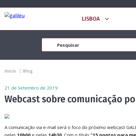
Inicío
Blog
21 de Setembro de 2019
Webcast sobre comunicação por
A comunicação via e-mail será o foco do próximo webcast GAL
pelas
10h00
e pelas
14h30
. Com o título
“15 pontos para me