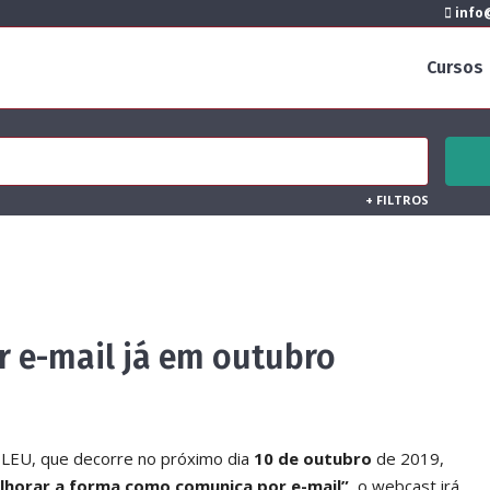
info@
Cursos
+
FILTROS
 e-mail já em outubro
ILEU, que decorre no próximo dia
10 de outubro
de 2019,
lhorar a forma como comunica por e-mail”
, o webcast irá