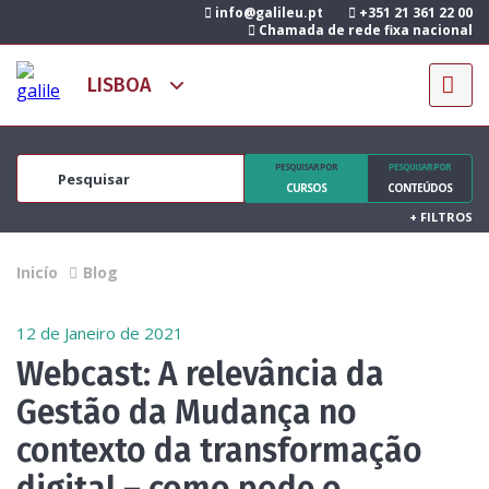
info@galileu.pt
+351 21 361 22 00
Chamada de rede fixa nacional
PESQUISAR POR
PESQUISAR POR
CURSOS
CONTEÚDOS
+
FILTROS
Inicío
Blog
12 de Janeiro de 2021
Webcast: A relevância da
Gestão da Mudança no
contexto da transformação