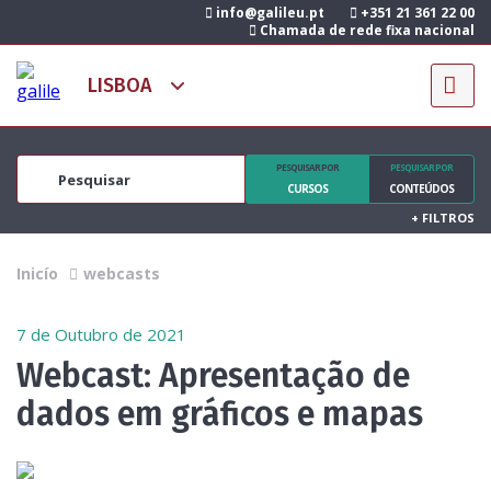
info@galileu.pt
+351 21 361 22 00
Chamada de rede fixa nacional
PESQUISAR POR
PESQUISAR POR
CURSOS
CONTEÚDOS
+
FILTROS
Inicío
webcasts
7 de Outubro de 2021
Webcast: Apresentação de
dados em gráficos e mapas