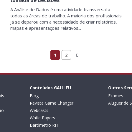
tomada de decisões
A Análise de Dados é uma atividade transversal a
todas as áreas de trabalho. A maioria dos profissionais
já se deparou com a necessidade de criar relatórios,
mapas e apresentações relativos...
1
2
Conteúdos GALILEU
Outros Ser
is
Blog
Exames
Revista Game Changer
Aluguer de S
ão
Webcasts
White Papers
Barómetro RH