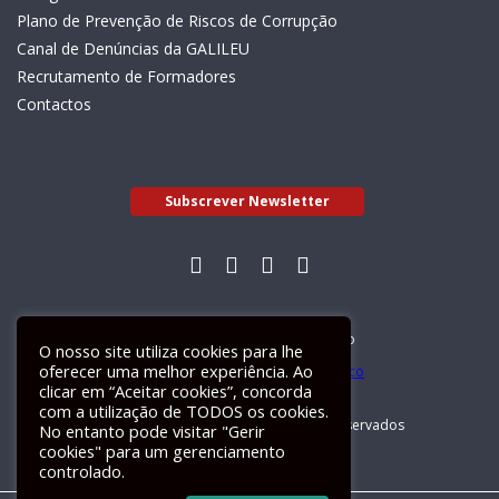
Plano de Prevenção de Riscos de Corrupção
Canal de Denúncias da GALILEU
Recrutamento de Formadores
Contactos
Subscrever Newsletter
Livro de Reclamações Electrónico
O nosso site utiliza cookies para lhe
oferecer uma melhor experiência. Ao
clicar em “Aceitar cookies”, concorda
com a utilização de TODOS os cookies.
GALILEU 2026 © Todos os direitos reservados
No entanto pode visitar "Gerir
cookies" para um gerenciamento
controlado.