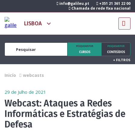
info@galileu.pt
+351 21 361 22 00
Chamada de rede fixa nacional
PESQUISAR POR
PESQUISAR POR
CURSOS
CONTEÚDOS
+
FILTROS
Inicío
webcasts
29 de Julho de 2021
Webcast: Ataques a Redes
Informáticas e Estratégias de
Defesa