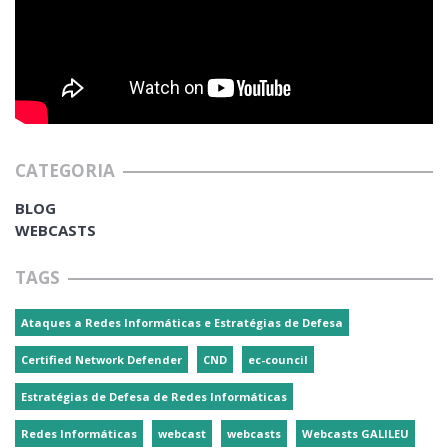
CATEGORIA
BLOG
WEBCASTS
TAGS
Ataques a Redes Informáticas e Estratégias de Defesa
Certified Network Defender
CND
ec-council
Estratégias de Defesa de Redes Informáticas
Redes Informáticas
webcast
webcasts
Webcasts GALILEU