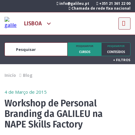
info@galileu.pt
+351 21 361 22 00
Chamada de rede fixa nacional
PESQUISAR POR
PESQUISAR POR
CURSOS
CONTEÚDOS
+
FILTROS
Inicío
Blog
4 de Março de 2015
Workshop de Personal
Branding da GALILEU na
NAPE Skills Factory