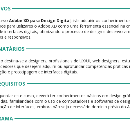
IVOS
urso
Adobe XD para Design Digital
, irás adquirir os conheciment
ios para utilizares o Adobe XD como uma ferramenta essencial na c
 de interfaces digitais, otimizando o processo de design e desenvolvi
vos e responsivos.
NATÁRIOS
so destina-se a designers, profissionais de UX/UI, web designers, est
edores que desejem adquirir ou aprofundar competências práticas
ação e prototipagem de interfaces digitais.
EQUISITOS
quentar este curso, deverá ter conhecimentos básicos em design grá
adas, familiaridade com o uso de computadores e softwares de desi
iação de interfaces, embora não seja necessário domínio prévio do 
RAMA