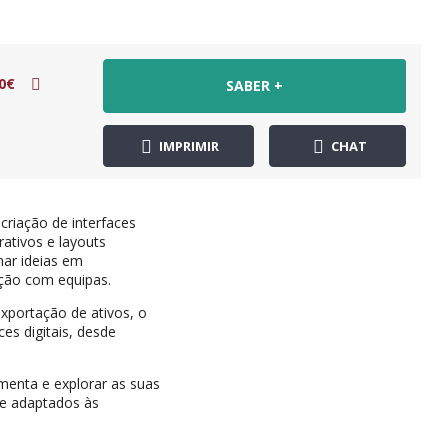
0€
SABER +
IMPRIMIR
CHAT
criação de interfaces
rativos e layouts
mar ideias em
ação com equipas.
xportação de ativos, o
es digitais, desde
amenta e explorar as suas
e e adaptados às