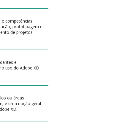
os e competências
riação, prototipagem e
mento de projetos
udantes e
 no uso do Adobe XD
fico ou áreas
gn, e uma noção geral
Adobe XD.