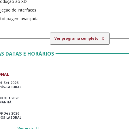
rodução ao XD
jeção de Interfaces
ototipagem avançada
Ver programa completo
S DATAS E HORÁRIOS
ONAL
21 Set 2026
PÓS-LABORAL
30 Out 2026
MANHÃ
09 Dez 2026
PÓS-LABORAL
Ver mais