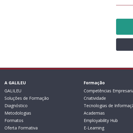
A GALILEU
Formação
GALILEU
Competências Empresaria
Soluções de Formação
Criatividade
Diagnóstico
Tecnologias de Informaç
Metodologias
Academias
Formatos
Employability Hub
Oferta Formativa
E-Learning