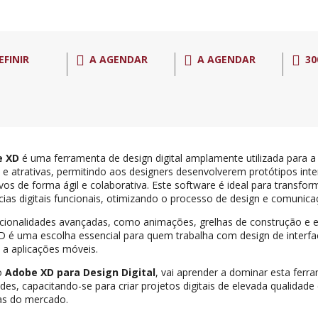
EFINIR
A AGENDAR
A AGENDAR
30
e XD
é uma ferramenta de design digital amplamente utilizada para a 
as e atrativas, permitindo aos designers desenvolverem protótipos inte
vos de forma ágil e colaborativa. Este software é ideal para transfor
cias digitais funcionais, otimizando o processo de design e comunic
ionalidades avançadas, como animações, grelhas de construção e e
 é uma escolha essencial para quem trabalha com design de interfac
 a aplicações móveis.
o
Adobe XD para Design Digital
, vai aprender a dominar esta ferr
des, capacitando-se para criar projetos digitais de elevada qualidad
as do mercado.