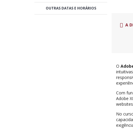
OUTRAS DATAS E HORÁRIOS
A D
O
Adob
intuitiv
responsi
experiên
Com func
Adobe XD
websites
No curs
capacida
exigênci