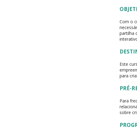
OBJET
Com o c
necessár
partilha
interati
DESTI
Este cur
empreend
para cri
PRÉ-R
Para fre
relacion
sobre cr
PROG