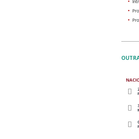
Int
Pro
Pr
OUTRA
NACI