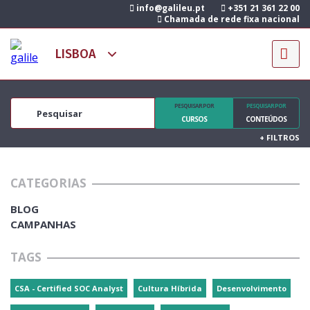
info@galileu.pt
+351 21 361 22 00
Chamada de rede fixa nacional
PESQUISAR POR
PESQUISAR POR
CURSOS
CONTEÚDOS
+
FILTROS
CATEGORIAS
BLOG
CAMPANHAS
TAGS
CSA - Certified SOC Analyst
Cultura Híbrida
Desenvolvimento