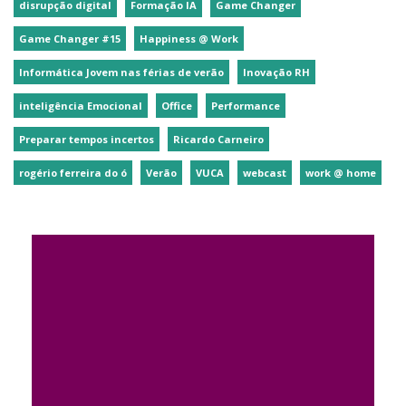
disrupção digital
Formação IA
Game Changer
Game Changer #15
Happiness @ Work
Informática Jovem nas férias de verão
Inovação RH
inteligência Emocional
Office
Performance
Preparar tempos incertos
Ricardo Carneiro
rogério ferreira do ó
Verão
VUCA
webcast
work @ home