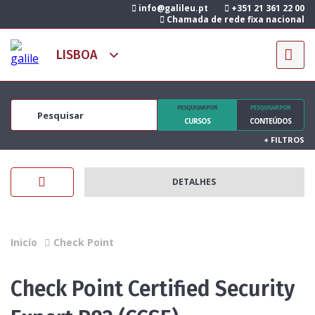
info@galileu.pt
+351 21 361 22 00
Chamada de rede fixa nacional
PESQUISAR POR
PESQUISAR POR
CURSOS
CONTEÚDOS
+
FILTROS
DETALHES
Inicío
Check Point
Check Point Certified Security