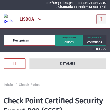
info@galileu.pt
+351 21 361 22 00
Chamada de rede fixa nacional
PESQUISAR POR
PESQUISAR POR
CURSOS
CONTEÚDOS
+
FILTROS
DETALHES
Inicío
Check Point
Check Point Certified Security