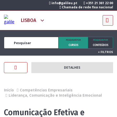
info@galileu.pt
+351 21 361 22 00
Chamada de rede fixa nacional
PESQUISAR POR
PESQUISAR POR
CURSOS
CONTEÚDOS
+
FILTROS
DETALHES
Inicío
Competências Empresariais
Liderança, Comunicação e Inteligência Emocional
Comunicação Efetiva e