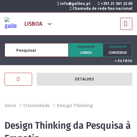
info@galileu.pt
+351 21 361 22 00
Chamada de rede fixa nacional
PESQUISAR POR
PESQUISAR POR
CURSOS
CONTEÚDOS
+
FILTROS
DETALHES
Inicío
Criatividade
Design Thinking
Design Thinking da Pesquisa à