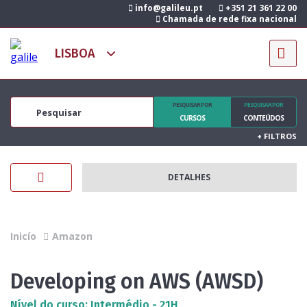
info@galileu.pt
+351 21 361 22 00
Chamada de rede fixa nacional
PESQUISAR POR
PESQUISAR POR
CURSOS
CONTEÚDOS
+
FILTROS
DETALHES
Inicío
Amazon
Developing on AWS (AWSD)
Nível do curso: Intermédio - 21H