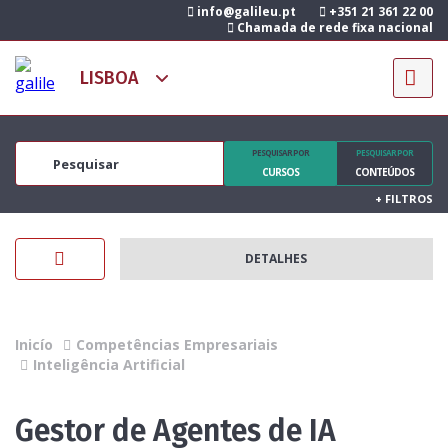
info@galileu.pt
+351 21 361 22 00
Chamada de rede fixa nacional
PESQUISAR POR
PESQUISAR POR
CURSOS
CONTEÚDOS
+
FILTROS
DETALHES
Inicío
Competências Empresariais
Inteligência Artificial
Gestor de Agentes de IA