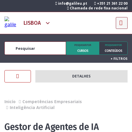
info@galileu.pt
+351 21 361 22 00
Chamada de rede fixa nacional
PESQUISAR POR
PESQUISAR POR
CURSOS
CONTEÚDOS
+
FILTROS
DETALHES
Inicío
Competências Empresariais
Inteligência Artificial
Gestor de Agentes de IA