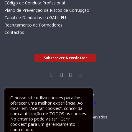
Código de Conduta Profissional
Plano de Prevenção de Riscos de Corrupção
Canal de Denúncias da GALILEU
Recrutamento de Formadores
Contactos
Subscrever Newsletter
Livro de Reclamações Electrónico
O nosso site utiliza cookies para lhe
oferecer uma melhor experiência. Ao
clicar em “Aceitar cookies”, concorda
com a utilização de TODOS os cookies.
GALILEU 2026 © Todos os direitos reservados
No entanto pode visitar "Gerir
cookies" para um gerenciamento
controlado.