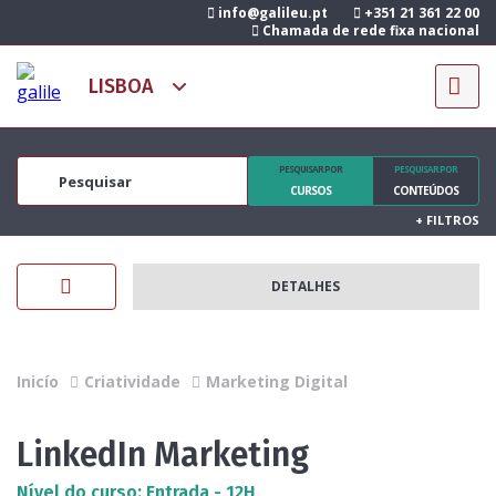
info@galileu.pt
+351 21 361 22 00
Chamada de rede fixa nacional
PESQUISAR POR
PESQUISAR POR
CURSOS
CONTEÚDOS
+
FILTROS
DETALHES
Inicío
Criatividade
Marketing Digital
LinkedIn Marketing
Nível do curso: Entrada - 12H